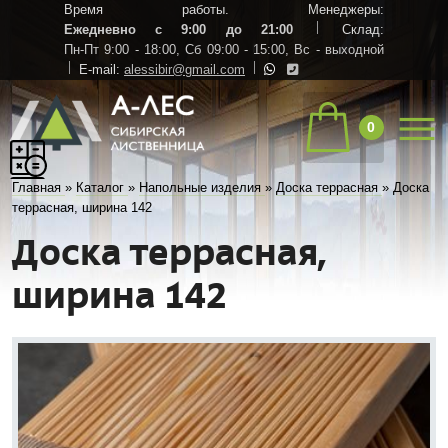
Время работы. Менеджеры:
Ежедневно с 9:00 до 21:00
Склад:
Пн-Пт 9:00 - 18:00,
Сб 09:00 - 15:00,
Вс - выходной
E-mail:
alessibir@gmail.com
0
Главная
»
Каталог
»
Напольные изделия
»
Доска террасная
»
Доска
террасная, ширина 142
Доска террасная,
ширина 142