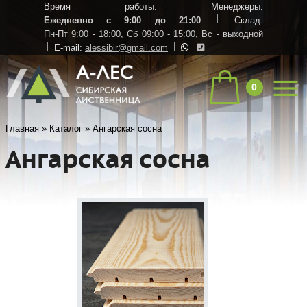
Время работы. Менеджеры:
Ежедневно с 9:00 до 21:00
Склад:
Пн-Пт 9:00 - 18:00,
Сб 09:00 - 15:00,
Вс - выходной
E-mail:
alessibir@gmail.com
0
Главная
»
Каталог
»
Ангарская сосна
Ангарская сосна