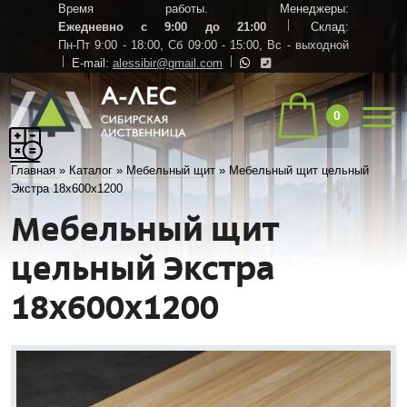
Время работы. Менеджеры:
Ежедневно с 9:00 до 21:00
Склад:
Пн-Пт 9:00 - 18:00,
Сб 09:00 - 15:00,
Вс - выходной
E-mail:
alessibir@gmail.com
0
Главная
»
Каталог
»
Мебельный щит
»
Мебельный щит цельный
Экстра 18х600х1200
Мебельный щит
цельный Экстра
18х600х1200