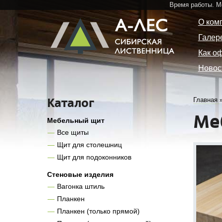
Время работы. 
О ком
Галер
Как о
Новос
Каталог
Главная
Ме
Мебельный щит
Все щиты
Щит для столешниц
Щит для подоконников
Стеновые изделия
Вагонка штиль
Планкен
Планкен (только прямой)