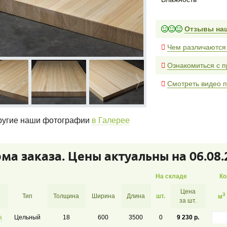
Отзывы на
Чем различаются
Ознакомиться с п
Смотреть видео п
угие наши фотографии
в Галерее
ма заказа. Цены актуальны на 06.08.
На складе
Ко
Цена
3
Тип
Толщина
Ширина
Длина
шт.
м
за
шт.
а
Цельный
18
600
3500
0
9 230 р.