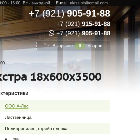
:00 - 15:00,
Вс - выходной
E-mail:
alessibir@gmail.com
+7 (921)
905-91-88
+7 (921)
915-91-88
+7 (921)
905-91-88
В корзине:
0
товаров
500
стра 18х600х3500
актеристики
ООО А-Лес
Лиственница
Полипропилен, стрейч пленка
6 ± 2%