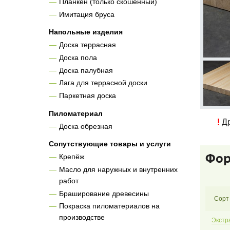
Планкен (только скошенный)
Имитация бруса
Напольные изделия
Доска террасная
Доска пола
Доска палубная
Лага для террасной доски
Паркетная доска
Пиломатериал
!
Др
Доска обрезная
Сопутствующие товары и услуги
Фор
Крепёж
Масло для наружных и внутренних
работ
Браширование древесины
Сорт
Покраска пиломатериалов на
производстве
Экстр