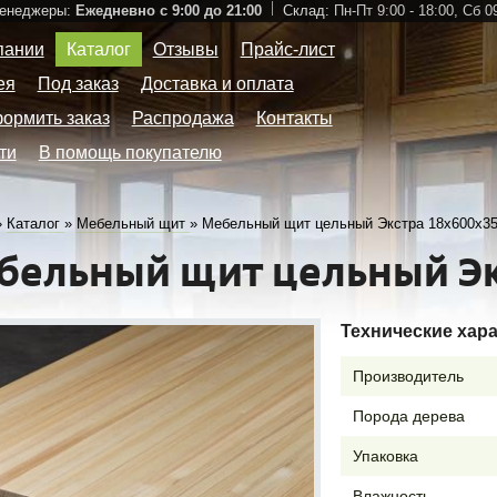
Менеджеры:
Ежедневно с 9:00 до 21:00
Склад:
Пн-Пт 9:00 - 18:00,
Сб 09
пании
Каталог
Отзывы
Прайс-лист
ея
Под заказ
Доставка и оплата
формить заказ
Распродажа
Контакты
ти
В помощь покупателю
»
Каталог
»
Мебельный щит
»
Мебельный щит цельный Экстра 18х600х3
бельный щит цельный Эк
Технические хар
Производитель
Порода дерева
Упаковка
Влажность