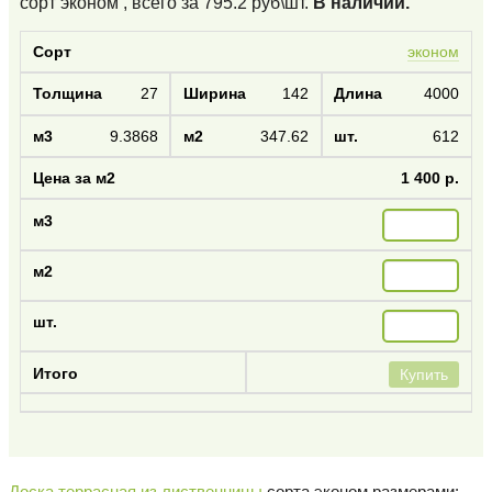
сорт эконом
, всего за
795.2
руб\шт.
В наличии.
эконом
27
142
4000
9.3868
347.62
612
1 400 р.
Купить
Доска террасная из лиственницы
сорта эконом размерами: