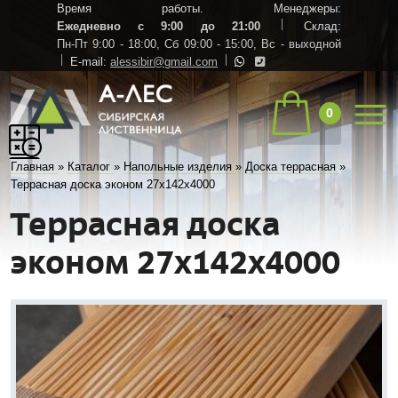
Время работы. Менеджеры:
Ежедневно с 9:00 до 21:00
Склад:
Пн-Пт 9:00 - 18:00,
Сб 09:00 - 15:00,
Вс - выходной
E-mail:
alessibir@gmail.com
0
Главная
»
Каталог
»
Напольные изделия
»
Доска террасная
»
Террасная доска эконом 27х142х4000
Террасная доска
эконом 27х142х4000