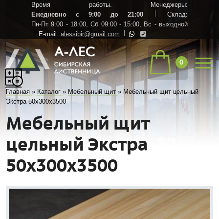
Время работы. Менеджеры:
Ежедневно с 9:00 до 21:00
Склад:
Пн-Пт 9:00 - 18:00,
Сб 09:00 - 15:00,
Вс - выходной
E-mail:
alessibir@gmail.com
0
Главная
»
Каталог
»
Мебельный щит
»
Мебельный щит цельный
Экстра 50х300х3500
Мебельный щит
цельный Экстра
50х300х3500