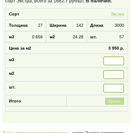
сорт Экстра
, всего за
1682.7
руб\шт.
В наличии.
Экстра
27
142
3000
0.656
24.28
57
3 950 р.
Купить
Доска террасная из лиственницы
сорта Экстра размерами: