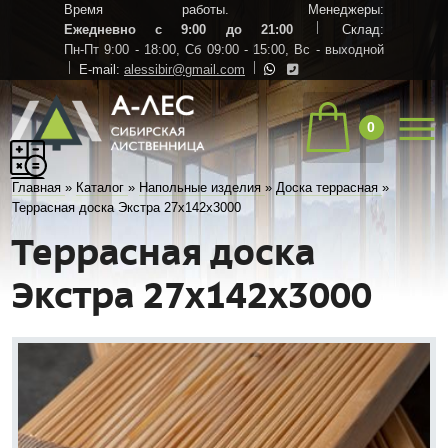
Время работы. Менеджеры:
Ежедневно с 9:00 до 21:00
Склад:
Пн-Пт 9:00 - 18:00,
Сб 09:00 - 15:00,
Вс - выходной
E-mail:
alessibir@gmail.com
0
Главная
»
Каталог
»
Напольные изделия
»
Доска террасная
»
Террасная доска Экстра 27х142х3000
Террасная доска
Экстра 27х142х3000