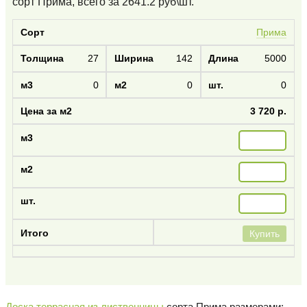
сорт Прима
, всего за
2641.2
руб\шт.
Прима
27
142
5000
0
0
0
3 720 р.
Купить
Доска террасная из лиственницы
сорта Прима размерами: