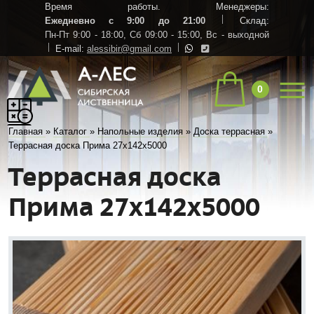
Время работы. Менеджеры:
Ежедневно с 9:00 до 21:00
Склад:
Пн-Пт 9:00 - 18:00,
Сб 09:00 - 15:00,
Вс - выходной
E-mail:
alessibir@gmail.com
0
Главная
»
Каталог
»
Напольные изделия
»
Доска террасная
»
Террасная доска Прима 27х142х5000
Террасная доска
Прима 27х142х5000