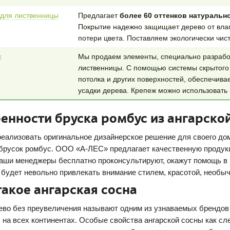
для лиственницы
Предлагает
более 60 оттенков натуральн
Покрытие надежно защищает дерево от влаг
потери цвета. Поставляем экологически чис
ж
Мы продаем элементы, специально разрабо
лиственницы. С помощью системы скрытого 
потолка и других поверхностей, обеспечив
усадки дерева. Крепеж можно использовать 
енности бруска ромбус из ангарско
реализовать оригинальное дизайнерское решение для своего до
 брусок ромбус. ООО «А-ЛЕС» предлагает качественную продук
Наши менеджеры бесплатно проконсультируют, окажут помощь в 
 будет невольно привлекать внимание стилем, красотой, необыч
такое ангарская сосна
ево без преувеличения называют одним из узнаваемых брендов 
, на всех континентах. Особые свойства ангарской сосны как сл