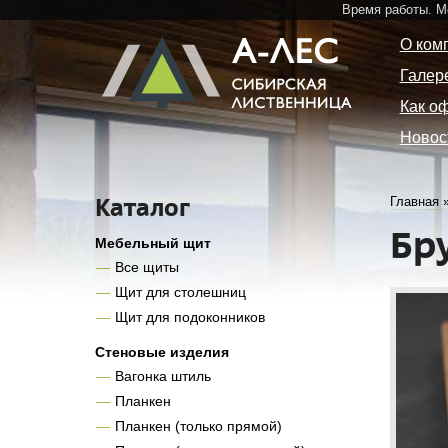
Время работы. 
О ком
Галер
Как о
Новос
Каталог
Главная
Бр
Мебельный щит
Все щиты
Щит для столешниц
Щит для подоконников
Стеновые изделия
Вагонка штиль
Планкен
Планкен (только прямой)