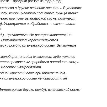
ости – продажи растут из года в год.
алогов в других регионах планеты. В условиях
ебу, чтобы уловить солнечные лучи (в тайге
менно поэтому из ангарской сосны получают
м). Упрощается и обработка – нижняя часть
в.
3
) , прочностью. Не растрескивается, не
я. Пиломатериал характеризуется
уски ромбус из ангарской сосны, Вы можете
 смолой фитонциды оказывают губительное
ляется прекрасным природным антибиотиком, а
 целебный микроклимат.
дной красоты даже при интенсивном,
а из ангарской сосны не «выгорит», не
Интерьерные бруски ромбус из ангарской сосны