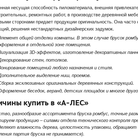
ная несущая способность пиломатериала, внешняя привлекате
троительных, ремонтных работ, в производстве деревянной меб
выми сторонами придает продукции оригинальность. Она часто 
кций, решения нестандартных дизайнерских задумок.
Элемент общей отделки комнаты. В этом случае брусок ромбу
оформления в отдельной зоне помещения.
Визуализация 3D-эффектов, изготовление декоративных панно
Декорирование стен, потолков.
Зонирование помещений любого назначения и стиля.
Дополнительное выделение ниш, проемов.
Сборка эксклюзивных оригинальных деревянных конструкций.
Оформление беседок, веранд, детских площадок и многое друго
ичины купить в «А-ЛЕС»
ство, разнообразие ассортимента бруска ромбус, точные ра
ируем продукцию – силами отдела технического контроля пре
деляют влажность дерева, целостность упаковки, обращают в
ления партия бруска не принимается).