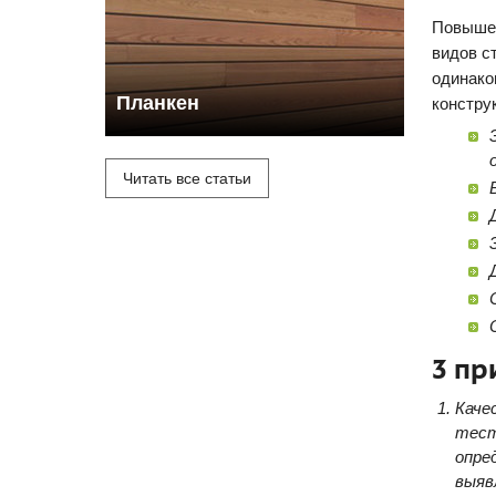
Повышен
видов с
одинако
Планкен
констру
Читать все статьи
3 пр
Каче
тест
опре
выяв