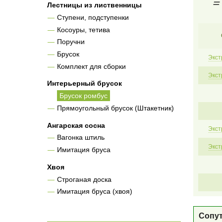
☰
Лестницы из лиственницы
Ступени, подступенки
Косоуры, тетива
Поручни
Брусок
Экст
Комплект для сборки
Экст
Интерьерный брусок
Брусок ромбус
Прямоугольный брусок (Штакетник)
Ангарская сосна
Экст
Вагонка штиль
Экст
Имитация бруса
Хвоя
Строганая доска
Имитация бруса (хвоя)
Сопу