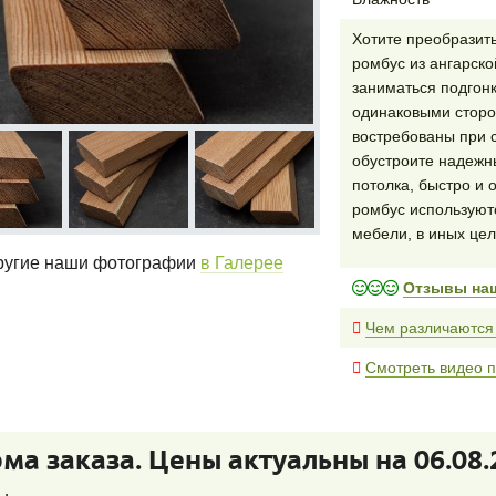
Хотите преобразит
ромбус из ангарск
заниматься подгон
одинаковыми сторо
востребованы при 
обустроите надежны
потолка, быстро и 
ромбус используют
мебели, в иных цел
угие наши фотографии
в Галерее
Отзывы на
Чем различаются
Смотреть видео п
ма заказа. Цены актуальны на 06.08.