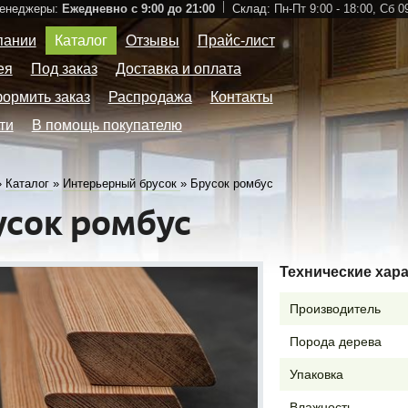
Менеджеры:
Ежедневно с 9:00 до 21:00
Склад:
Пн-Пт 9:00 - 18:00,
Сб 09
пании
Каталог
Отзывы
Прайс-лист
ея
Под заказ
Доставка и оплата
формить заказ
Распродажа
Контакты
ти
В помощь покупателю
»
Каталог
»
Интерьерный брусок
»
Брусок ромбус
усок ромбус
Технические хар
Производитель
Порода дерева
Упаковка
Влажность