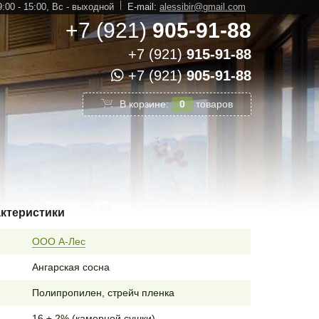
:00 - 15:00,
Вс - выходной
E-mail:
alessibir@gmail.com
+7 (921)
905-91-88
+7 (921)
915-91-88
+7 (921)
905-91-88
В корзине:
0
товаров
актеристики
ООО А-Лес
Ангарская сосна
Полипропилен, стрейч пленка
16 ± 2% (камерной сушки)