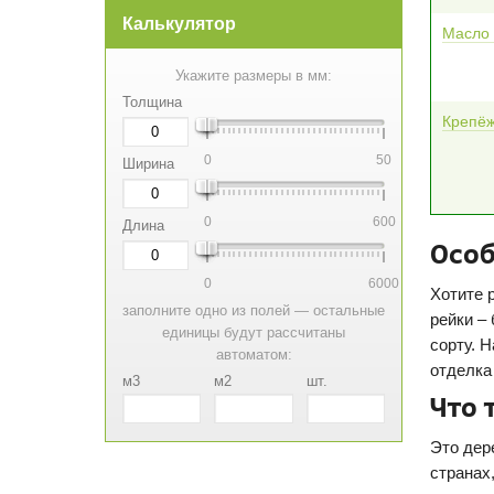
Калькулятор
Масло 
Укажите размеры в мм:
Толщина
Крепё
0
50
Ширина
0
600
Длина
Особ
0
6000
Хотите 
заполните одно из полей — остальные
рейки –
единицы будут рассчитаны
сорту. 
автоматом:
отделка
м3
м2
шт.
Что 
Это дер
странах