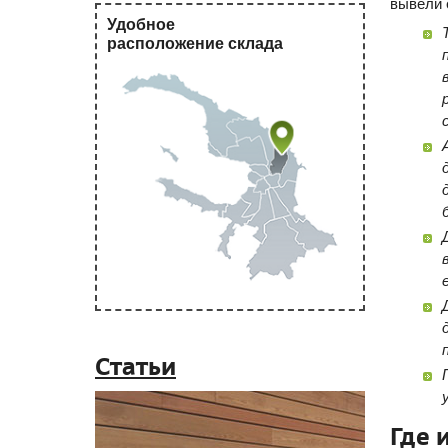
вывели 
Удобное
расположение склада
Статьи
Где 