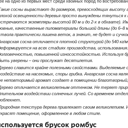
ее на одно из первых мест среди хвойных пород по востребованн
Такие сосны вырастают до размеров, превосходящих высоту ан
плохой освещенности деревья просто вынуждены тянуться к н
встречаются экземпляры высотой 80 м и до 2-х в обхвате). И
ровные, качественные пиломатериалы большой длины (до 6–8 
ствола практически лишена веток, а значит, не будет и сучко
Ангарская сосна отличается плотной структурой (до 540 кг/м
деформируется на всех стадиях производства, использовани
долговечностью, повышенной износостойкостью. Используя бр
быть уверены – они прослужат десятилетия.
Дерево славится крайне полезными свойствами. Выделяемые
воздействие на насекомых, споры грибка. Ангарская сосна яв
ее неповторимый аромат создает в помещении благотворный,
Дерево отличается великолепным оттенком. Не теряет приро
длительном воздействии солнечных лучей. Со временем отделк
поблекнет.
Природная текстура дерева привлекает своим великолепием. 
украсят помещение, оформленное в любом стиле.
используется брусок ромбус