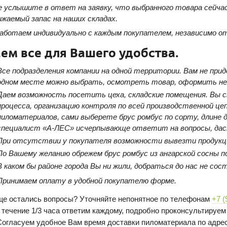
е услышите в ответ на заявку, что выбранного товара сейчас
ижаемый запас на наших складах.
аботаем индивидуально с каждым покупателем, независимо от
ем все для Вашего удобства.
Все подразделения компании на одной территории. Вам не прид
одном месте можно выбрать, осмотреть товар, оформить не
Даем возможность посетить цеха, складские помещения. Вы
процесса, организацию контроля по всей производственной це
пиломатериалов, сами выберете брус ромбус по сорту, длине 
специалист «А-ЛЕС» исчерпывающе ответит на вопросы, дас
При отсутствии у покупателя возможности вывезти продукц
По Вашему желанию обрежем брус ромбус из ангарской сосны по
В каком бы районе города Вы ни жили, добраться до нас не со
Принимаем оплату в удобной покупателю форме.
ще остались вопросы? Уточняйте непонятное по телефонам
+7 (
В течение 1/3 часа ответим каждому, подробно проконсультируем
Согласуем удобное Вам время доставки пиломатериала по адрес