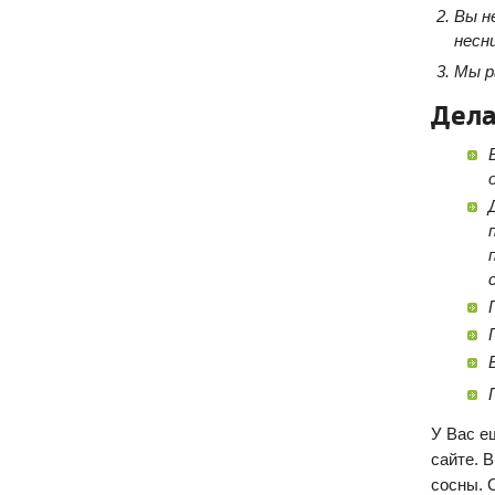
Вы н
несн
Мы р
Дела
У Вас е
сайте. 
сосны. 