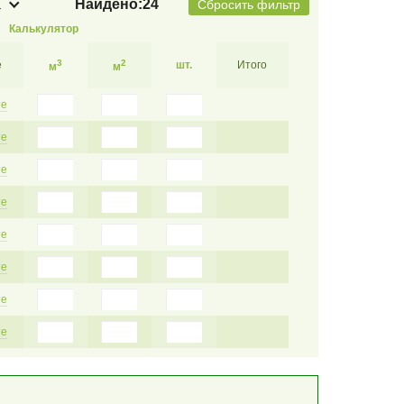
а
Найдено:
24
Сбросить фильтр
Калькулятор
3
2
е
шт.
Итого
м
м
те
те
те
те
те
те
те
те