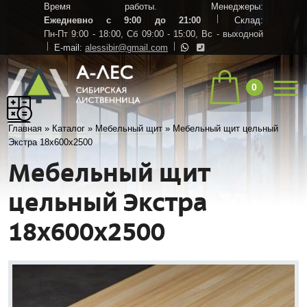
Время работы. Менеджеры:
Ежедневно с 9:00 до 21:00
Склад:
Пн-Пт 9:00 - 18:00,
Сб 09:00 - 15:00,
Вс - выходной
E-mail:
alessibir@gmail.com
0
Главная
»
Каталог
»
Мебельный щит
»
Мебельный щит цельный
Экстра 18х600х2500
Мебельный щит
цельный Экстра
18х600х2500