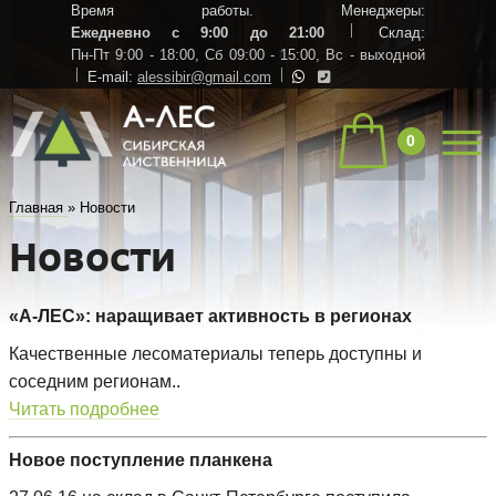
Время работы. Менеджеры:
Ежедневно с 9:00 до 21:00
Склад:
Пн-Пт 9:00 - 18:00,
Сб 09:00 - 15:00,
Вс - выходной
E-mail:
alessibir@gmail.com
0
Главная
»
Новости
Новости
«А-ЛЕС»: наращивает активность в регионах
Качественные лесоматериалы теперь доступны и
соседним регионам..
Читать подробнее
Новое поступление планкена