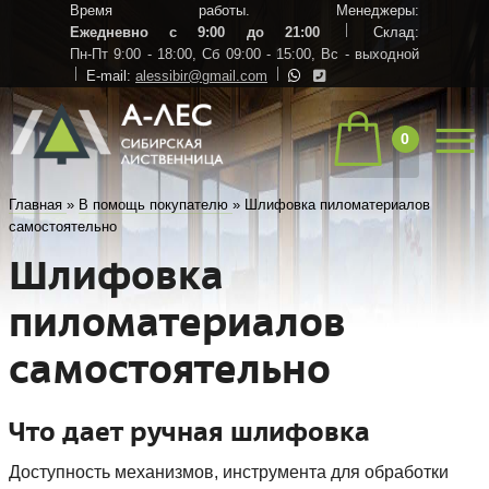
Время работы. Менеджеры:
Ежедневно с 9:00 до 21:00
Склад:
Пн-Пт 9:00 - 18:00,
Сб 09:00 - 15:00,
Вс - выходной
E-mail:
alessibir@gmail.com
0
Главная
»
В помощь покупателю
»
Шлифовка пиломатериалов
самостоятельно
Шлифовка
пиломатериалов
самостоятельно
Что дает ручная шлифовка
Доступность механизмов, инструмента для обработки