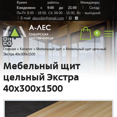
Время работы. Менеджеры:
Ежедневно с 9:00 до 21:00
Склад:
Пн-Пт 9:00 - 18:00,
Сб 09:00 - 15:00,
Вс - выходной
E-mail:
alessibir@gmail.com
0
Главная
»
Каталог
»
Мебельный щит
»
Мебельный щит цельный
Экстра 40х300х1500
Мебельный щит
цельный Экстра
40х300х1500