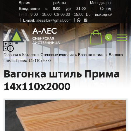
Время работы. Менеджеры:
Ежедневно с 9:00 до 21:00
Склад:
Пн-Пт 9:00 - 18:00,
Сб 09:00 - 15:00,
Вс - выходной
E-mail:
alessibir@gmail.com
0
Главная
»
Каталог
»
Стеновые изделия
»
Вагонка штиль
»
Вагонка
штиль Прима 14х110х2000
Вагонка штиль Прима
14х110х2000