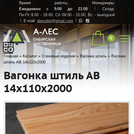
Время работы. Менеджеры:
Ежедневно с 9:00 до 21:00
Склад:
Пн-Пт 9:00 - 18:00,
Сб 09:00 - 15:00,
Вс - выходной
E-mail:
alessibir@gmail.com
0
Главная
»
Каталог
»
Стеновые изделия
»
Вагонка штиль
»
Вагонка
штиль АВ 14х110х2000
Вагонка штиль АВ
14х110х2000