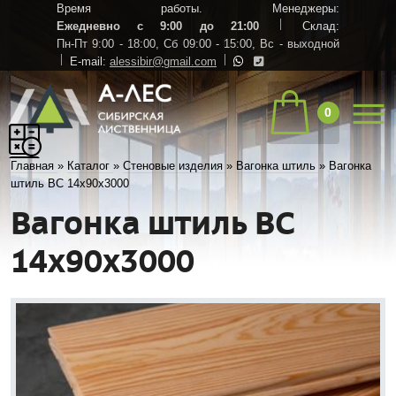
Время работы. Менеджеры:
Ежедневно с 9:00 до 21:00
Склад:
Пн-Пт 9:00 - 18:00,
Сб 09:00 - 15:00,
Вс - выходной
E-mail:
alessibir@gmail.com
0
Главная
»
Каталог
»
Стеновые изделия
»
Вагонка штиль
»
Вагонка
штиль ВС 14х90х3000
Вагонка штиль ВС
14х90х3000