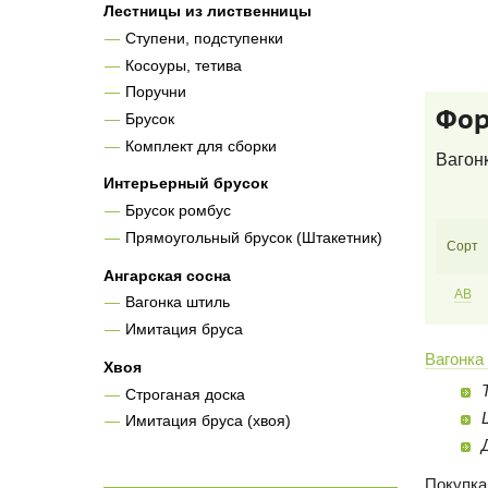
Лестницы из лиственницы
Ступени, подступенки
Косоуры, тетива
Поручни
Фор
Брусок
Комплект для сборки
Вагонк
Интерьерный брусок
Брусок ромбус
Прямоугольный брусок (Штакетник)
Сорт
Ангарская сосна
AB
Вагонка штиль
Имитация бруса
Вагонка
Хвоя
Строганая доска
Имитация бруса (хвоя)
Покупка