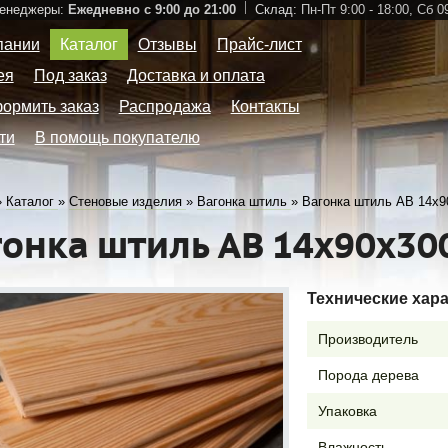
Менеджеры:
Ежедневно с 9:00 до 21:00
Склад:
Пн-Пт 9:00 - 18:00,
Сб 09
пании
Каталог
Отзывы
Прайс-лист
ея
Под заказ
Доставка и оплата
формить заказ
Распродажа
Контакты
ти
В помощь покупателю
»
Каталог
»
Стеновые изделия
»
Вагонка штиль
»
Вагонка штиль АВ 14х9
гонка штиль АВ 14х90х30
Технические хар
Производитель
Порода дерева
Упаковка
Влажность