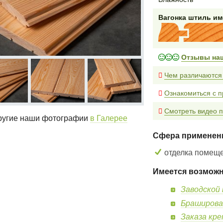
Вагонка штиль и
Отзывы на
Чем различаются
Ознакомиться с п
Смотреть видео п
угие наши фотографии
в Галерее
Сфера применен
отделка помещ
Имеется возможн
Заводской 
Браширова
Заказа кр