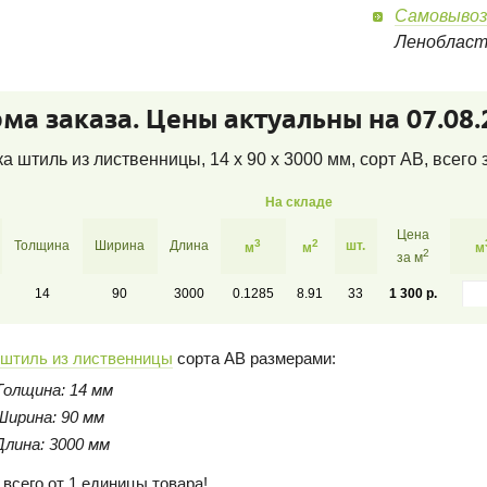
Самовывоз
Леноблас
ма заказа. Цены актуальны на 07.08.
а штиль из лиственницы, 14 x 90 x 3000 мм, сорт AB
, всего
На складе
Цена
3
2
Толщина
Ширина
Длина
шт.
м
м
м
2
за м
14
90
3000
0.1285
8.91
33
1 300 р.
 штиль из лиственницы
сорта AB размерами:
Толщина: 14 мм
Ширина: 90 мм
Длина: 3000 мм
 всего от 1 единицы товара!