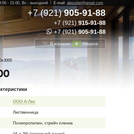
:00 - 15:00,
Вс - выходной
E-mail:
alessibir@gmail.com
+7 (921)
905-91-88
+7 (921)
915-91-88
+7 (921)
905-91-88
В корзине:
0
товаров
0х3000
00
актеристики
ООО А-Лес
Лиственница
Полипропилен, стрейч пленка
16 ± 2% (камерной сушки)