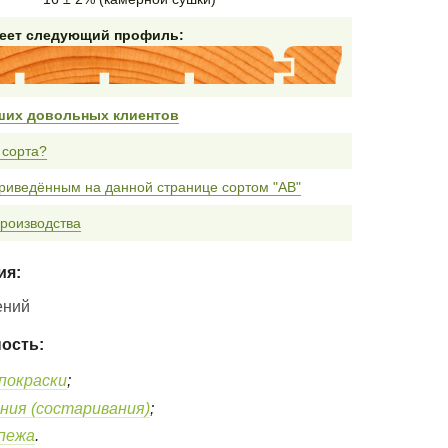
меет следующий профиль:
ших довольных клиентов
 сорта?
риведённым на данной странице сортом "AB"
роизводства
ия:
ений
ость:
покраски
;
ния (состаривания)
;
епежа
.