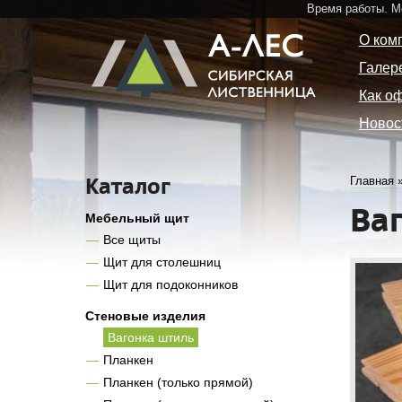
Время работы. 
О ком
Галер
Как о
Новос
Каталог
Главная
Ва
Мебельный щит
Все щиты
Щит для столешниц
Щит для подоконников
Стеновые изделия
Вагонка штиль
Планкен
Планкен (только прямой)