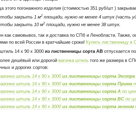
ца этого погонажного изделия (стоимостью 351 руб/шт ) закрыва
2
чтобы закрыть 1 м
площади, нужно не менее 4 штук (часть уй
2
чтобы закрыть 10 м
площади, нужно не менее 38 штук.
н как самовывоз, так и доставка по СПб и Ленобласти. Также,
ями по всей России в кратчайшие сроки!
Купить лиственницу в 
 штиль 14 х 90 х 3000
из лиственницы сорта AB
отпускается по
олее дешёвый или дорогой
вагонка штиль
того же размера в СПб
чных и дорогих сортов:
вагонка штиль 14 х 90 х 3000
из лиственницы сорта Экстра
вагонка штиль 14 х 90 х 3000
из лиственницы сорта Прима
п
вагонка штиль 14 х 90 х 3000
из лиственницы сорта А
по цен
вагонка штиль 14 х 90 х 3000
из лиственницы сорта BC
по це
вагонка штиль 14 х 90 х 3000
из лиственницы сорта эконом