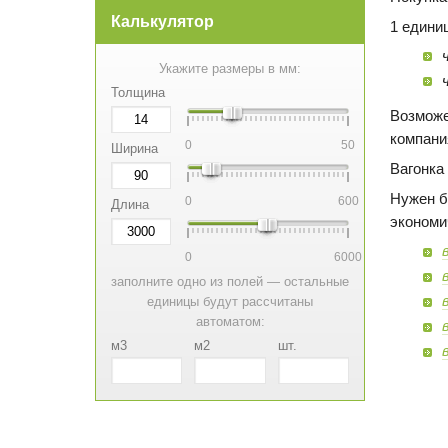
Калькулятор
1 едини
Укажите размеры в мм:
Толщина
Возможе
компани
0
50
Ширина
Вагонка
Нужен б
0
600
Длина
экономи
0
6000
заполните одно из полей — остальные
единицы будут рассчитаны
автоматом:
м3
м2
шт.