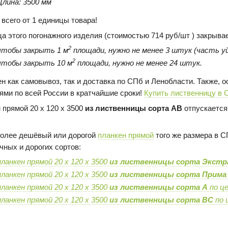
Длина: 3500 мм
 всего от 1 единицы товара!
ца этого погонажного изделия (стоимостью 714 руб/шт ) закрыва
2
чтобы закрыть 1 м
площади, нужно не менее 3 штук (часть уй
2
чтобы закрыть 10 м
площади, нужно не менее 24 штук.
н как самовывоз, так и доставка по СПб и Ленобласти. Также,
ями по всей России в кратчайшие сроки!
Купить лиственницу в 
 прямой 20 х 120 х 3500
из лиственницы сорта AB
отпускается 
олее дешёвый или дорогой
планкен прямой
того же размера в С
чных и дорогих сортов:
планкен прямой 20 х 120 х 3500
из лиственницы сорта Экстр
планкен прямой 20 х 120 х 3500
из лиственницы сорта Прима
планкен прямой 20 х 120 х 3500
из лиственницы сорта А
по ц
планкен прямой 20 х 120 х 3500
из лиственницы сорта BC
по 