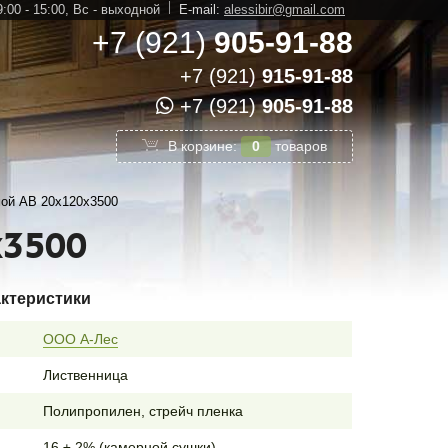
:00 - 15:00,
Вс - выходной
E-mail:
alessibir@gmail.com
+7 (921)
905-91-88
+7 (921)
915-91-88
+7 (921)
905-91-88
В корзине:
0
товаров
ой АВ 20х120х3500
х3500
актеристики
ООО А-Лес
Лиственница
Полипропилен, стрейч пленка
16 ± 2% (камерной сушки)