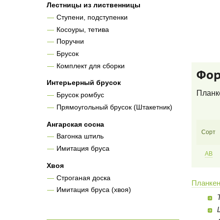
Лестницы из лиственницы
Ступени, подступенки
Косоуры, тетива
Поручни
Брусок
Комплект для сборки
Фор
Интерьерный брусок
Планке
Брусок ромбус
Прямоугольный брусок (Штакетник)
Ангарская сосна
Сорт
Вагонка штиль
Имитация бруса
AB
Хвоя
Строганая доска
Планкен
Имитация бруса (хвоя)