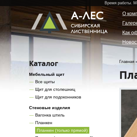
Время работы. 
О ком
Галер
Как о
Новос
Каталог
Главная
Пл
Мебельный щит
Все щиты
Щит для столешниц
Щит для подоконников
Стеновые изделия
Вагонка штиль
Планкен
Планкен (только прямой)