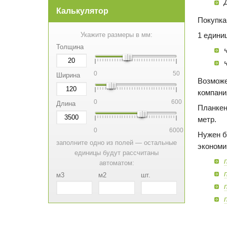
Калькулятор
Покупка
1 едини
Укажите размеры в мм:
Толщина
0
50
Ширина
Возможе
компани
0
600
Длина
Планкен
метр.
0
6000
Нужен б
заполните одно из полей — остальные
экономи
единицы будут рассчитаны
автоматом:
м3
м2
шт.