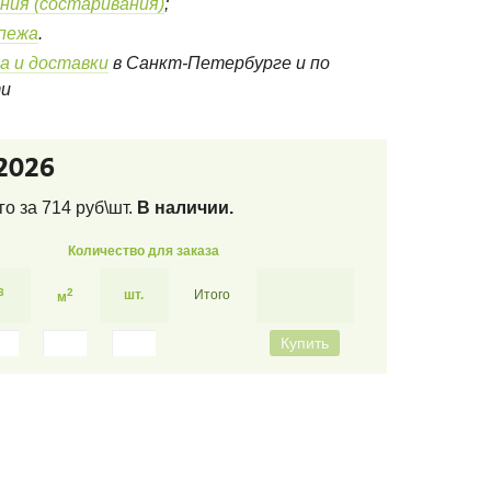
ния (состаривания)
;
епежа
.
а и доставки
в Санкт-Петербурге и по
ти
2026
его за
714
руб\шт.
В наличии.
Количество для заказа
3
2
шт.
Итого
м
Купить