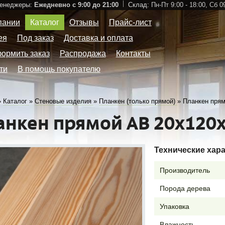
Менеджеры:
Ежедневно с 9:00 до 21:00
Склад:
Пн-Пт 9:00 - 18:00,
Сб 09
пании
Каталог
Отзывы
Прайс-лист
ея
Под заказ
Доставка и оплата
формить заказ
Распродажа
Контакты
ти
В помощь покупателю
»
Каталог
»
Стеновые изделия
»
Планкен (только прямой)
»
Планкен прям
анкен прямой АВ 20х120
Технические хар
Производитель
Порода дерева
Упаковка
Влажность