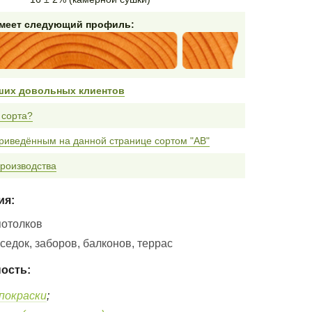
имеет следующий профиль:
ших довольных клиентов
 сорта?
риведённым на данной странице сортом "AB"
роизводства
ия:
потолков
едок, заборов, балконов, террас
ость:
покраски
;