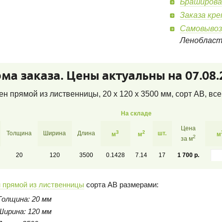
Браширова
Заказа кр
Самовывоз
Леноблас
ма заказа. Цены актуальны на 07.08.
н прямой из лиственницы, 20 x 120 x 3500 мм, сорт AB
, вс
На складе
Цена
3
2
Толщина
Ширина
Длина
шт.
м
м
м
2
за м
20
120
3500
0.1428
7.14
17
1 700 р.
 прямой из лиственницы
сорта AB размерами:
Толщина: 20 мм
Ширина: 120 мм