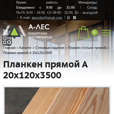
Время работы. Менеджеры:
Ежедневно с 9:00 до 21:00
Склад:
Пн-Пт 9:00 - 18:00,
Сб 09:00 - 15:00,
Вс - выходной
E-mail:
alessibir@gmail.com
0
Главная
»
Каталог
»
Стеновые изделия
»
Планкен (только прямой)
»
Планкен прямой A 20х120х3500
Планкен прямой A
20х120х3500