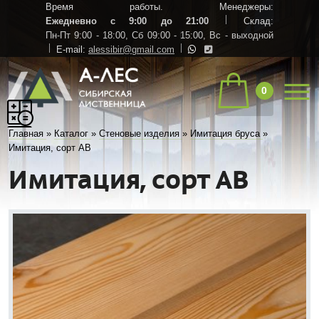
Время работы. Менеджеры:
Ежедневно с 9:00 до 21:00
Склад:
Пн-Пт 9:00 - 18:00,
Сб 09:00 - 15:00,
Вс - выходной
E-mail:
alessibir@gmail.com
0
Главная
»
Каталог
»
Стеновые изделия
»
Имитация бруса
»
Имитация, сорт AB
Имитация, сорт AB