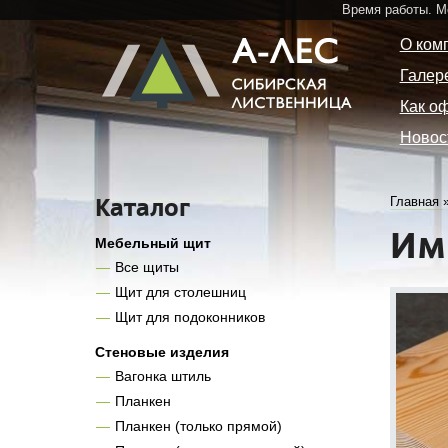
Время работы. 
О ком
Галер
Как о
Новос
Каталог
Главная
Им
Мебельный щит
Все щиты
Щит для столешниц
Щит для подоконников
Стеновые изделия
Вагонка штиль
Планкен
Планкен (только прямой)