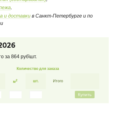
епежа
.
а и доставки
в Санкт-Петербурге и по
ти
2026
го за
864
руб\шт.
Количество для заказа
2
шт.
Итого
м
Купить