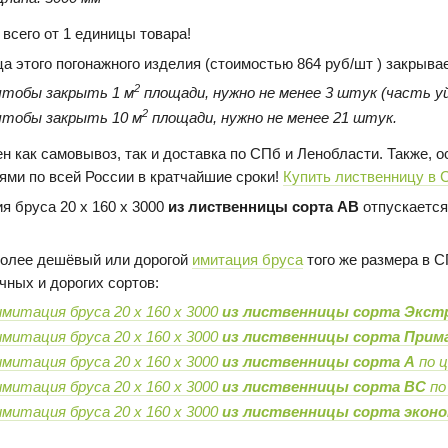
 всего от 1 единицы товара!
ца этого погонажного изделия (стоимостью 864 руб/шт ) закрыва
2
чтобы закрыть 1 м
площади, нужно не менее 3 штук (часть уй
2
чтобы закрыть 10 м
площади, нужно не менее 21 штук.
н как самовывоз, так и доставка по СПб и Ленобласти. Также,
ями по всей России в кратчайшие сроки!
Купить лиственницу в 
я бруса 20 х 160 х 3000
из лиственницы сорта AB
отпускается
олее дешёвый или дорогой
имитация бруса
того же размера в С
чных и дорогих сортов:
имитация бруса 20 х 160 х 3000
из лиственницы сорта Экст
имитация бруса 20 х 160 х 3000
из лиственницы сорта Прим
имитация бруса 20 х 160 х 3000
из лиственницы сорта А
по 
имитация бруса 20 х 160 х 3000
из лиственницы сорта BC
по
имитация бруса 20 х 160 х 3000
из лиственницы сорта экон