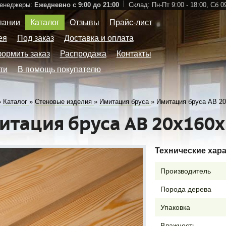
Менеджеры:
Ежедневно с 9:00 до 21:00
Склад:
Пн-Пт 9:00 - 18:00,
Сб 09
пании
Каталог
Отзывы
Прайс-лист
ея
Под заказ
Доставка и оплата
формить заказ
Распродажа
Контакты
ти
В помощь покупателю
»
Каталог
»
Стеновые изделия
»
Имитация бруса
»
Имитация бруса АВ 2
итация бруса АВ 20х160
Технические хар
Производитель
Порода дерева
Упаковка
Влажность