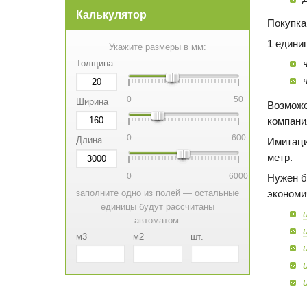
Калькулятор
Покупка
1 едини
Укажите размеры в мм:
Толщина
0
50
Ширина
Возможе
компани
0
600
Длина
Имитаци
метр.
0
6000
Нужен б
экономи
заполните одно из полей — остальные
единицы будут рассчитаны
автоматом:
м3
м2
шт.