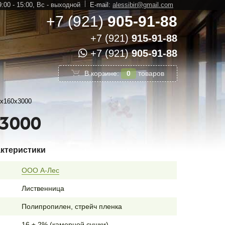
:00 - 15:00,
Вс - выходной
E-mail:
alessibir@gmail.com
+7 (921)
905-91-88
+7 (921)
915-91-88
+7 (921)
905-91-88
В корзине:
0
товаров
0х160х3000
х3000
актеристики
ООО А-Лес
Лиственница
Полипропилен, стрейч пленка
16 ± 2% (камерной сушки)