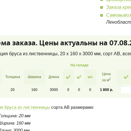
Заказа кр
Самовывоз
Леноблас
ма заказа. Цены актуальны на 07.08.
ия бруса из лиственницы, 20 x 160 x 3000 мм, сорт AB
, все
На складе
Цена
3
2
3
Толщина
Ширина
Длина
шт.
м
м
м
2
за м
20
160
3000
0
0
0
1 800 р.
я бруса из лиственницы
сорта AB размерами:
Толщина: 20 мм
Ширина: 160 мм
Длина: 3000 мм