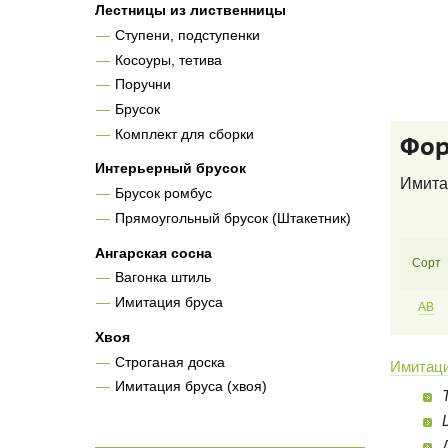
Лестницы из лиственницы
Ступени, подступенки
Косоуры, тетива
Поручни
Брусок
Комплект для сборки
Фор
Интерьерный брусок
Имитац
Брусок ромбус
Прямоугольный брусок (Штакетник)
Ангарская сосна
Сорт
Вагонка штиль
Имитация бруса
AB
Хвоя
Строганая доска
Имитаци
Имитация бруса (хвоя)