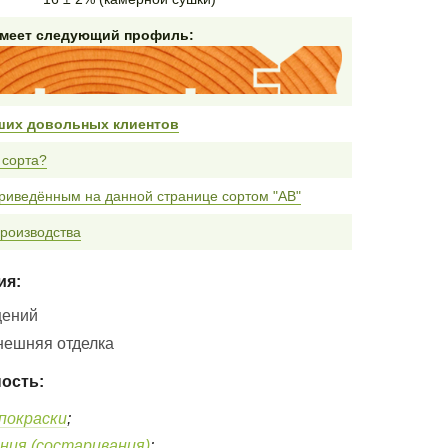
имеет следующий профиль:
ших довольных клиентов
 сорта?
риведённым на данной странице сортом "AB"
роизводства
ия:
щений
нешняя отделка
ость:
покраски
;
ния (состаривания)
;