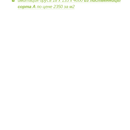
имитация бруса 18 х 135 х 4000
из лиственницы
сорта А
по цене 2350 за м2
Контактный телефон:
+7 (921)
905-91-88
,
+7 (921)
915-91-88
©
ООО «А-ЛЕС»
2015-2017
E-mail:
alessibir@gmail.com