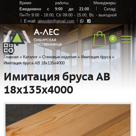
Время работы. Менеджеры:
Ежедневно с 9:00 до 21:00
Склад:
Пн-Пт 9:00 - 18:00,
Сб 09:00 - 15:00,
Вс - выходной
E-mail:
alessibir@gmail.com
0
Главная
»
Каталог
»
Стеновые изделия
»
Имитация бруса
»
Имитация бруса АВ 18х135х4000
Имитация бруса АВ
18х135х4000