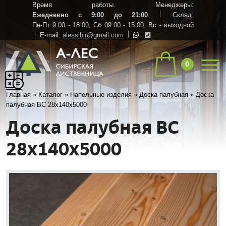
Время работы. Менеджеры:
Ежедневно с 9:00 до 21:00
Склад:
Пн-Пт 9:00 - 18:00,
Сб 09:00 - 15:00,
Вс - выходной
E-mail:
alessibir@gmail.com
0
Главная
»
Каталог
»
Напольные изделия
»
Доска палубная
»
Доска
палубная ВС 28х140х5000
Доска палубная ВС
28х140х5000