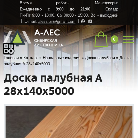
Время работы. Менеджеры:
Ежедневно с 9:00 до 21:00
Склад:
Пн-Пт 9:00 - 18:00,
Сб 09:00 - 15:00,
Вс - выходной
E-mail:
alessibir@gmail.com
0
Главная
»
Каталог
»
Напольные изделия
»
Доска палубная
»
Доска
палубная A 28х140х5000
Доска палубная A
28х140х5000