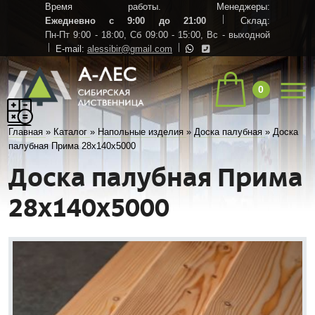
Время работы. Менеджеры:
Ежедневно с 9:00 до 21:00
Склад:
Пн-Пт 9:00 - 18:00,
Сб 09:00 - 15:00,
Вс - выходной
E-mail:
alessibir@gmail.com
0
Главная
»
Каталог
»
Напольные изделия
»
Доска палубная
»
Доска
палубная Прима 28х140х5000
Доска палубная Прима
28х140х5000