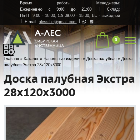
Время работы. Менеджеры:
Ежедневно с 9:00 до 21:00
Склад:
Пн-Пт 9:00 - 18:00,
Сб 09:00 - 15:00,
Вс - выходной
E-mail:
alessibir@gmail.com
0
Главная
»
Каталог
»
Напольные изделия
»
Доска палубная
»
Доска
палубная Экстра 28х120х3000
Доска палубная Экстра
28х120х3000