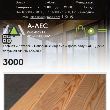
Время работы. Менеджеры:
Ежедневно с 9:00 до 21:00
Склад:
Пн-Пт 9:00 - 18:00,
Сб 09:00 - 15:00,
Вс - выходной
E-mail:
alessibir@gmail.com
0
Главная
»
Каталог
»
Напольные изделия
»
Доска палубная
»
Доска
палубная АВ 28х120х3000
3000