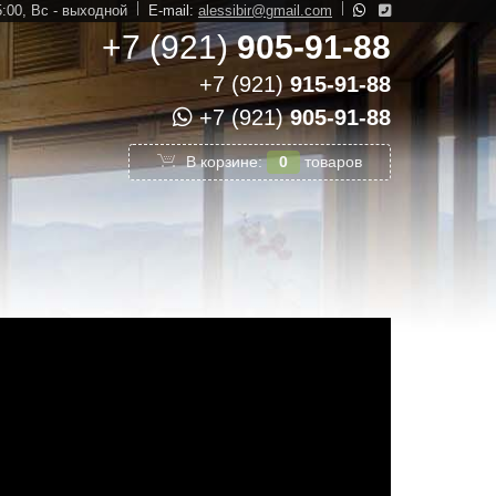
5:00,
Вс - выходной
E-mail:
alessibir@gmail.com
+7 (921)
905-91-88
+7 (921)
915-91-88
+7 (921)
905-91-88
В корзине:
0
товаров