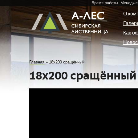
Время работы. Менедже
О ком
Галер
Как о
Новос
Главная
»
18x200 сращённый
18x200 сращённый