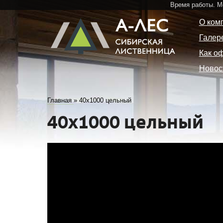
Время работы. 
О ком
Галер
Как о
Новос
Главная
»
40х1000 цельный
40х1000 цельный