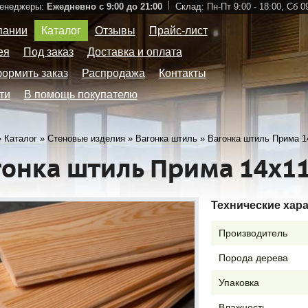
Менеджеры:
Ежедневно с 9:00 до 21:00
Склад:
Пн-Пт 9:00 - 18:00,
Сб 09
пании
Каталог
Отзывы
Прайс-лист
ея
Под заказ
Доставка и оплата
формить заказ
Распродажа
Контакты
ти
В помощь покупателю
»
Каталог
»
Стеновые изделия
»
Вагонка штиль
»
Вагонка штиль Прима 1
гонка штиль Прима 14х1
Технические хар
Производитель
Порода дерева
Упаковка
Влажность