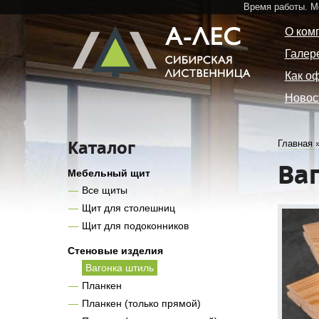
Время работы. 
О ком
Галер
Как о
Новос
Каталог
Главная
Ва
Мебельный щит
Все щиты
Щит для столешниц
Щит для подоконников
Стеновые изделия
Вагонка штиль
Планкен
Планкен (только прямой)