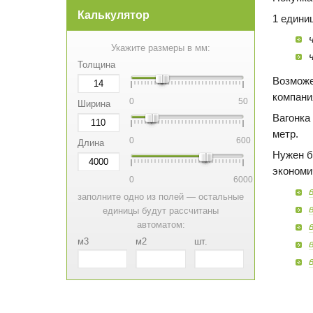
Калькулятор
1 едини
Укажите размеры в мм:
Толщина
Возможе
компани
0
50
Ширина
Вагонка
метр.
0
600
Длина
Нужен б
экономи
0
6000
заполните одно из полей — остальные
единицы будут рассчитаны
автоматом:
м3
м2
шт.