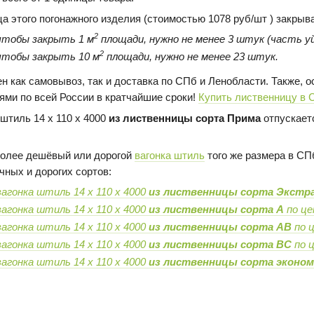
ца этого погонажного изделия (стоимостью 1078 руб/шт ) закрыв
2
чтобы закрыть 1 м
площади, нужно не менее 3 штук (часть уй
2
чтобы закрыть 10 м
площади, нужно не менее 23 штук.
н как самовывоз, так и доставка по СПб и Ленобласти. Также,
ями по всей России в кратчайшие сроки!
Купить лиственницу в 
 штиль 14 х 110 х 4000
из лиственницы сорта Прима
отпускаетс
олее дешёвый или дорогой
вагонка штиль
того же размера в СПб
чных и дорогих сортов:
вагонка штиль 14 х 110 х 4000
из лиственницы сорта Экстр
вагонка штиль 14 х 110 х 4000
из лиственницы сорта А
по це
вагонка штиль 14 х 110 х 4000
из лиственницы сорта AB
по ц
вагонка штиль 14 х 110 х 4000
из лиственницы сорта BC
по ц
вагонка штиль 14 х 110 х 4000
из лиственницы сорта эконо