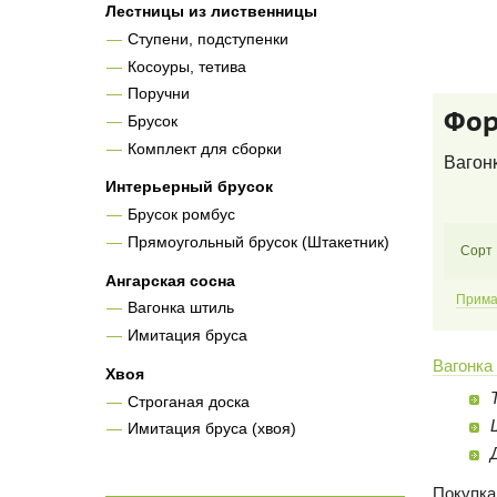
Лестницы из лиственницы
Ступени, подступенки
Косоуры, тетива
Поручни
Фор
Брусок
Комплект для сборки
Вагонк
Интерьерный брусок
Брусок ромбус
Прямоугольный брусок (Штакетник)
Сорт
Ангарская сосна
Прим
Вагонка штиль
Имитация бруса
Вагонка
Хвоя
Строганая доска
Имитация бруса (хвоя)
Покупка