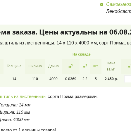
Самовывоз
Леноблас
ма заказа. Цены актуальны на 06.08.
а штиль из лиственницы, 14 x 110 x 4000 мм, сорт Прима
, в
На складе
Цена
3
2
Толщина
Ширина
Длина
шт.
м
м
м
2
за м
а
14
110
4000
0.0369
2.2
5
2 450 р.
 штиль из лиственницы
сорта Прима размерами:
Толщина: 14 мм
Ширина: 110 мм
Длина: 4000 мм
 всего от 1 единицы товара!