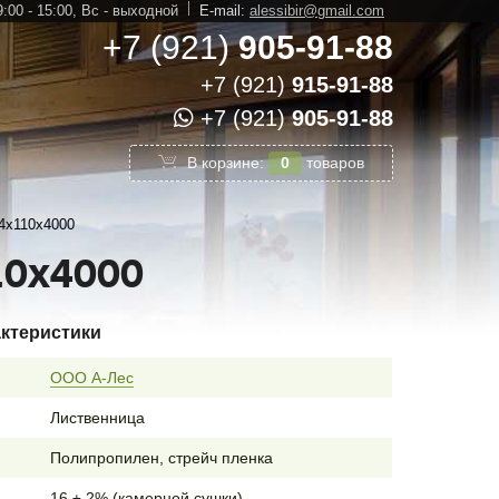
:00 - 15:00,
Вс - выходной
E-mail:
alessibir@gmail.com
+7 (921)
905-91-88
+7 (921)
915-91-88
+7 (921)
905-91-88
В корзине:
0
товаров
4х110х4000
10х4000
актеристики
ООО А-Лес
Лиственница
Полипропилен, стрейч пленка
16 ± 2% (камерной сушки)