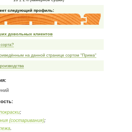
меет следующий профиль:
ших довольных клиентов
 сорта?
приведённым на данной странице сортом "Прима"
роизводства
ия:
ений
ость:
покраски
;
ния (состаривания)
;
епежа
.