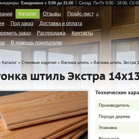
Менеджеры:
Ежедневно с 9:00 до 21:00
Склад:
Пн-Пт 9:00 - 18:00,
Сб 09
пании
Каталог
Отзывы
Прайс-лист
ея
Под заказ
Доставка и оплата
формить заказ
Распродажа
Контакты
ти
В помощь покупателю
»
Каталог
»
Стеновые изделия
»
Вагонка штиль
»
Вагонка штиль Экстра 
гонка штиль Экстра 14х1
Технические хар
Производитель
Порода дерева
Упаковка
Влажность