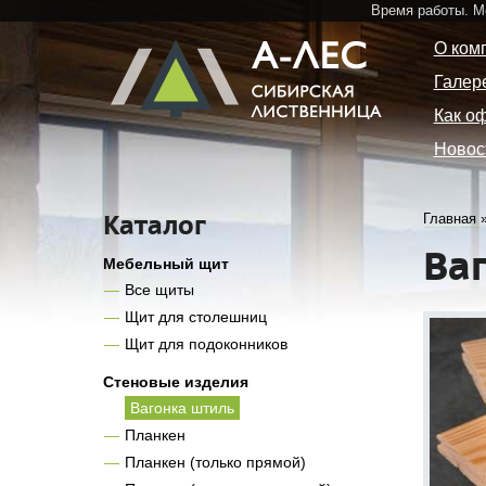
Время работы. 
О ком
Галер
Как о
Новос
Каталог
Главная
Ва
Мебельный щит
Все щиты
Щит для столешниц
Щит для подоконников
Стеновые изделия
Вагонка штиль
Планкен
Планкен (только прямой)