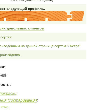
меет следующий профиль:
ших довольных клиентов
 сорта?
риведённым на данной странице сортом "Экстра"
роизводства
ия:
ений
ость:
покраски
;
ния (состаривания)
;
епежа
.