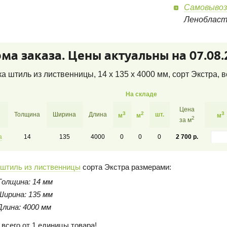
Самовывоз
Леноблас
ма заказа. Цены актуальны на 07.08.
а штиль из лиственницы, 14 x 135 x 4000 мм, сорт Экстра
, 
На складе
Цена
3
2
3
Толщина
Ширина
Длина
шт.
м
м
м
2
за м
а
14
135
4000
0
0
0
2 700 р.
 штиль из лиственницы
сорта Экстра размерами:
Толщина: 14 мм
Ширина: 135 мм
Длина: 4000 мм
 всего от 1 единицы товара!