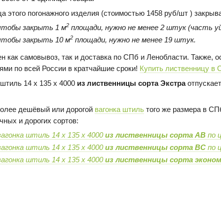
ца этого погонажного изделия (стоимостью 1458 руб/шт ) закрыв
2
чтобы закрыть 1 м
площади, нужно не менее 2 штук (часть уй
2
чтобы закрыть 10 м
площади, нужно не менее 19 штук.
н как самовывоз, так и доставка по СПб и Ленобласти. Также,
ями по всей России в кратчайшие сроки!
Купить лиственницу в 
 штиль 14 х 135 х 4000
из лиственницы сорта Экстра
отпускает
олее дешёвый или дорогой
вагонка штиль
того же размера в СПб
чных и дорогих сортов:
вагонка штиль 14 х 135 х 4000
из лиственницы сорта AB
по ц
вагонка штиль 14 х 135 х 4000
из лиственницы сорта BC
по ц
вагонка штиль 14 х 135 х 4000
из лиственницы сорта эконо