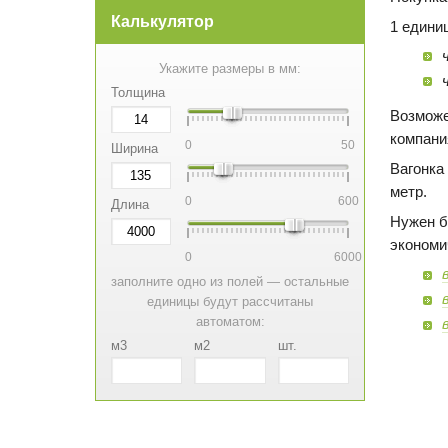
Калькулятор
1 едини
Укажите размеры в мм:
Толщина
Возможе
компани
0
50
Ширина
Вагонка
метр.
0
600
Длина
Нужен б
экономи
0
6000
заполните одно из полей — остальные
единицы будут рассчитаны
автоматом:
м3
м2
шт.