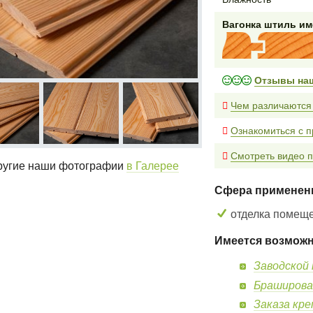
Вагонка штиль и
Отзывы на
Чем различаются
Ознакомиться с п
Смотреть видео п
угие наши фотографии
в Галерее
Сфера применен
отделка помещ
Имеется возможн
Заводской 
Браширова
Заказа кр