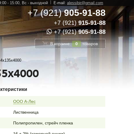
:00 - 15:00,
Вс - выходной
E-mail:
alessibir@gmail.com
+7 (921)
905-91-88
+7 (921)
915-91-88
+7 (921)
905-91-88
В корзине:
0
товаров
14х135х4000
35х4000
актеристики
ООО А-Лес
Лиственница
Полипропилен, стрейч пленка
16 ± 2% (камерной сушки)