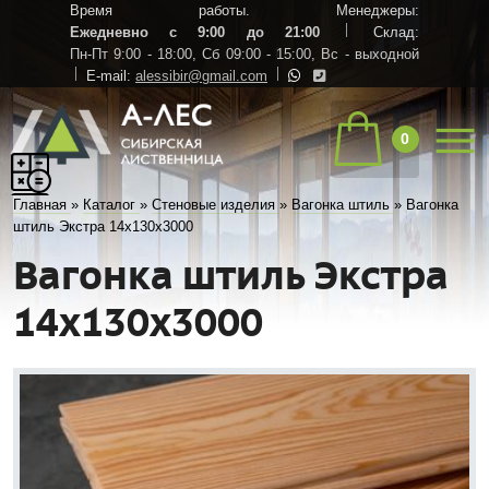
Время работы. Менеджеры:
Ежедневно с 9:00 до 21:00
Склад:
Пн-Пт 9:00 - 18:00,
Сб 09:00 - 15:00,
Вс - выходной
E-mail:
alessibir@gmail.com
0
Главная
»
Каталог
»
Стеновые изделия
»
Вагонка штиль
»
Вагонка
штиль Экстра 14х130х3000
Вагонка штиль Экстра
14х130х3000