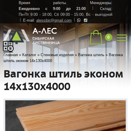
Время работы. Менеджеры:
Ежедневно с 9:00 до 21:00
Склад:
Пн-Пт 9:00 - 18:00,
Сб 09:00 - 15:00,
Вс - выходной
E-mail:
alessibir@gmail.com
0
Главная
»
Каталог
»
Стеновые изделия
»
Вагонка штиль
»
Вагонка
штиль эконом 14х130х4000
Вагонка штиль эконом
14х130х4000