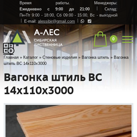
Время работы. Менеджеры:
Ежедневно с 9:00 до 21:00
Склад:
Пн-Пт 9:00 - 18:00,
Сб 09:00 - 15:00,
Вс - выходной
E-mail:
alessibir@gmail.com
0
Главная
»
Каталог
»
Стеновые изделия
»
Вагонка штиль
»
Вагонка
штиль ВC 14х110х3000
Вагонка штиль ВC
14х110х3000