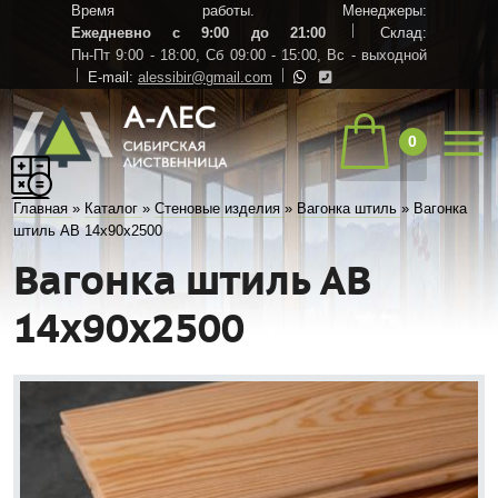
Время работы. Менеджеры:
Ежедневно с 9:00 до 21:00
Склад:
Пн-Пт 9:00 - 18:00,
Сб 09:00 - 15:00,
Вс - выходной
E-mail:
alessibir@gmail.com
0
Главная
»
Каталог
»
Стеновые изделия
»
Вагонка штиль
»
Вагонка
штиль АВ 14х90х2500
Вагонка штиль АВ
14х90х2500