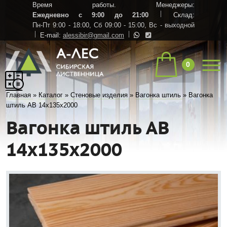
Время работы. Менеджеры:
Ежедневно с 9:00 до 21:00
Склад:
Пн-Пт 9:00 - 18:00,
Сб 09:00 - 15:00,
Вс - выходной
E-mail:
alessibir@gmail.com
0
Главная
»
Каталог
»
Стеновые изделия
»
Вагонка штиль
»
Вагонка
штиль АВ 14х135х2000
Вагонка штиль АВ
14х135х2000