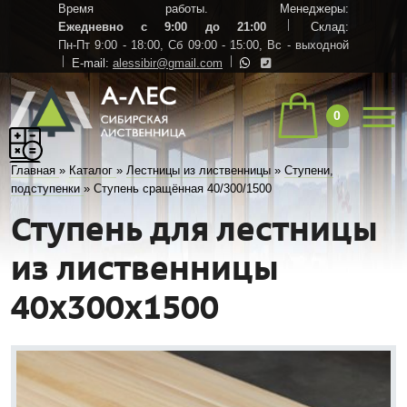
Время работы. Менеджеры:
Ежедневно с 9:00 до 21:00
Склад:
Пн-Пт 9:00 - 18:00,
Сб 09:00 - 15:00,
Вс - выходной
E-mail:
alessibir@gmail.com
0
Главная
»
Каталог
»
Лестницы из лиственницы
»
Ступени,
подступенки
»
Ступень сращённая 40/300/1500
Ступень для лестницы
из лиственницы
40х300х1500