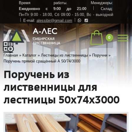
Время работы. Менеджеры:
Ежедневно с 9:00 до 21:00
Склад:
Пн-Пт 9:00 - 18:00,
Сб 09:00 - 15:00,
Вс - выходной
E-mail:
alessibir@gmail.com
0
Главная
»
Каталог
»
Лестницы из лиственницы
»
Поручни
»
Поручень прямой сращённый А 50/74/3000
Поручень из
лиственницы для
лестницы 50х74х3000