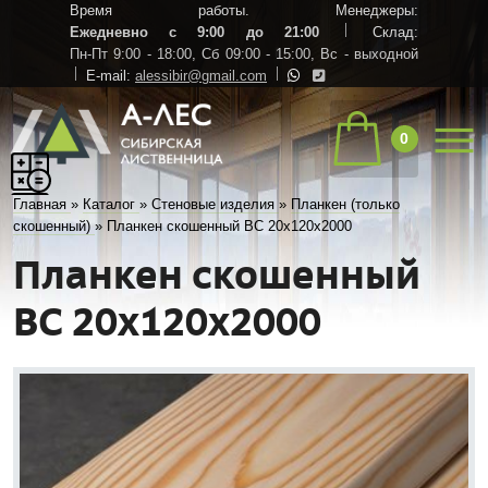
Время работы. Менеджеры:
Ежедневно с 9:00 до 21:00
Склад:
Пн-Пт 9:00 - 18:00,
Сб 09:00 - 15:00,
Вс - выходной
E-mail:
alessibir@gmail.com
0
Главная
»
Каталог
»
Стеновые изделия
»
Планкен (только
скошенный)
»
Планкен скошенный ВC 20х120х2000
Планкен скошенный
ВC 20х120х2000