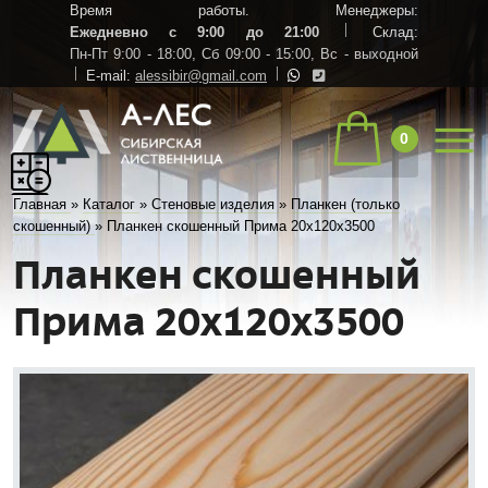
Время работы. Менеджеры:
Ежедневно с 9:00 до 21:00
Склад:
Пн-Пт 9:00 - 18:00,
Сб 09:00 - 15:00,
Вс - выходной
E-mail:
alessibir@gmail.com
0
Главная
»
Каталог
»
Стеновые изделия
»
Планкен (только
скошенный)
»
Планкен скошенный Прима 20х120х3500
Планкен скошенный
Прима 20х120х3500