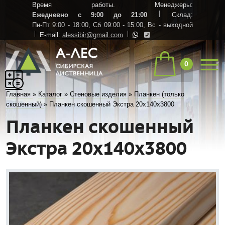
Время работы. Менеджеры:
Ежедневно с 9:00 до 21:00
Склад:
Пн-Пт 9:00 - 18:00,
Сб 09:00 - 15:00,
Вс - выходной
E-mail:
alessibir@gmail.com
0
Главная
»
Каталог
»
Стеновые изделия
»
Планкен (только
скошенный)
»
Планкен скошенный Экстра 20х140х3800
Планкен скошенный
Экстра 20х140х3800