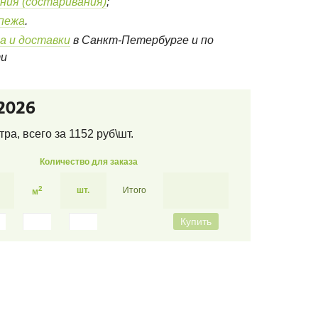
ния (состаривания)
;
епежа
.
а и доставки
в Санкт-Петербурге и по
ти
2026
тра
, всего за
1152
руб\шт.
Количество для заказа
2
шт.
Итого
м
Купить