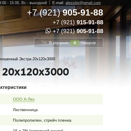
:00 - 15:00,
Вс - выходной
E-mail:
alessibir@gmail.com
+7 (921)
905-91-88
+7 (921)
915-91-88
+7 (921)
905-91-88
В корзине:
0
товаров
скошенный Экстра 20х120х3000
 20х120х3000
актеристики
ООО А-Лес
Лиственница
Полипропилен, стрейч пленка
16 ± 2% (камерной сушки)