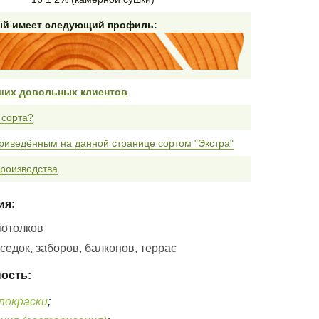
ый имеет следующий профиль:
ших довольных клиентов
 сорта?
риведённым на данной странице сортом "Экстра"
роизводства
ия:
потолков
едок, заборов, балконов, террас
ость:
покраски
;