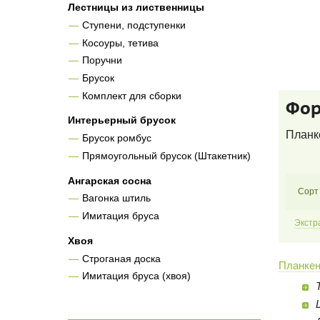
Лестницы из лиственницы
Ступени, подступенки
Косоуры, тетива
Поручни
Брусок
Комплект для сборки
Фор
Интерьерный брусок
Планке
Брусок ромбус
Прямоугольный брусок (Штакетник)
Ангарская сосна
Сорт
Вагонка штиль
Имитация бруса
Экстр
Хвоя
Строганая доска
Планкен
Имитация бруса (хвоя)