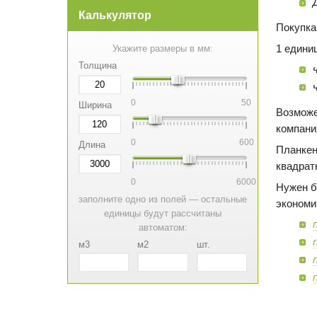
Калькулятор
Покупка
1 едини
Укажите размеры в мм:
Толщина
0
50
Ширина
Возможе
компани
0
600
Длина
Планкен
квадрат
0
6000
Нужен б
заполните одно из полей — остальные
экономи
единицы будут рассчитаны
автоматом:
м3
м2
шт.