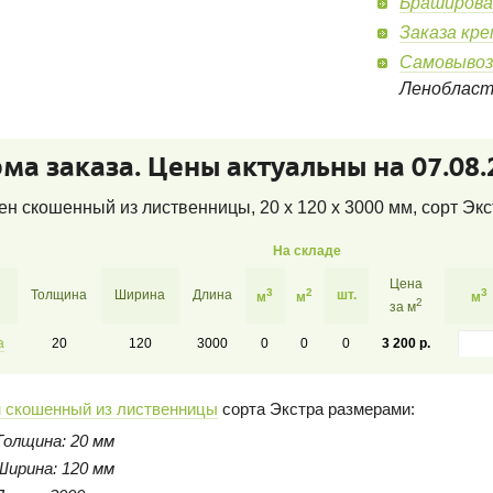
Браширова
Заказа кр
Самовывоз
Леноблас
ма заказа. Цены актуальны на 07.08.
н скошенный из лиственницы, 20 x 120 x 3000 мм, сорт Экс
На складе
Цена
3
2
3
Толщина
Ширина
Длина
шт.
м
м
м
2
за м
а
20
120
3000
0
0
0
3 200 р.
 скошенный из лиственницы
сорта Экстра размерами:
Толщина: 20 мм
Ширина: 120 мм