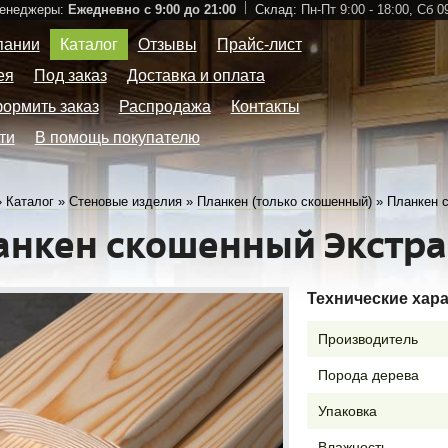
Менеджеры:
Ежедневно с 9:00 до 21:00
Склад:
Пн-Пт 9:00 - 18:00,
Сб 09
пании
Каталог
Отзывы
Прайс-лист
ея
Под заказ
Доставка и оплата
формить заказ
Распродажа
Контакты
ти
В помощь покупателю
»
Каталог
»
Стеновые изделия
»
Планкен (только скошенный)
»
Планкен 
анкен скошенный Экстра
Технические хар
Производитель
Порода дерева
Упаковка
Влажность