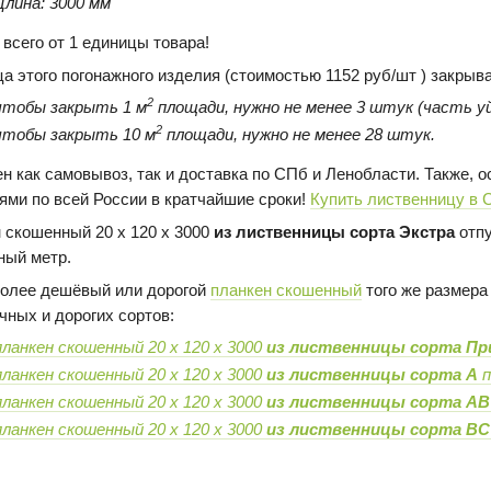
Длина: 3000 мм
 всего от 1 единицы товара!
ца этого погонажного изделия (стоимостью 1152 руб/шт ) закрыв
2
чтобы закрыть 1 м
площади, нужно не менее 3 штук (часть уй
2
чтобы закрыть 10 м
площади, нужно не менее 28 штук.
н как самовывоз, так и доставка по СПб и Ленобласти. Также,
ями по всей России в кратчайшие сроки!
Купить лиственницу в 
 скошенный 20 х 120 х 3000
из лиственницы сорта Экстра
отпу
ный метр.
олее дешёвый или дорогой
планкен скошенный
того же размера 
чных и дорогих сортов:
планкен скошенный 20 х 120 х 3000
из лиственницы сорта Пр
планкен скошенный 20 х 120 х 3000
из лиственницы сорта А
п
планкен скошенный 20 х 120 х 3000
из лиственницы сорта AB
планкен скошенный 20 х 120 х 3000
из лиственницы сорта BC