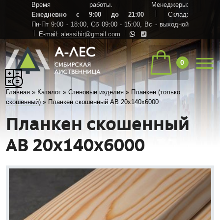
Время работы. Менеджеры:
Ежедневно с 9:00 до 21:00
Склад:
Пн-Пт 9:00 - 18:00,
Сб 09:00 - 15:00,
Вс - выходной
E-mail:
alessibir@gmail.com
0
Главная
»
Каталог
»
Стеновые изделия
»
Планкен (только
скошенный)
»
Планкен скошенный АВ 20х140х6000
Планкен скошенный
АВ 20х140х6000