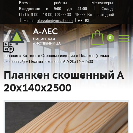
Время работы. Менеджеры:
Ежедневно с 9:00 до 21:00
Склад:
Пн-Пт 9:00 - 18:00,
Сб 09:00 - 15:00,
Вс - выходной
E-mail:
alessibir@gmail.com
0
Главная
»
Каталог
»
Стеновые изделия
»
Планкен (только
скошенный)
»
Планкен скошенный A 20х140х2500
Планкен скошенный A
20х140х2500