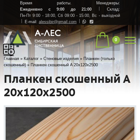
Время работы. Менеджеры:
Ежедневно с 9:00 до 21:00
Склад:
Пн-Пт 9:00 - 18:00,
Сб 09:00 - 15:00,
Вс - выходной
E-mail:
alessibir@gmail.com
0
Главная
»
Каталог
»
Стеновые изделия
»
Планкен (только
скошенный)
»
Планкен скошенный A 20х120х2500
Планкен скошенный A
20х120х2500