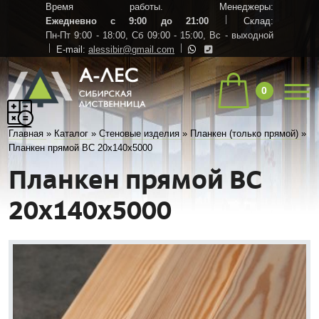
Время работы. Менеджеры:
Ежедневно с 9:00 до 21:00
Склад:
Пн-Пт 9:00 - 18:00,
Сб 09:00 - 15:00,
Вс - выходной
E-mail:
alessibir@gmail.com
0
Главная
»
Каталог
»
Стеновые изделия
»
Планкен (только прямой)
»
Планкен прямой ВC 20х140х5000
Планкен прямой ВC
20х140х5000