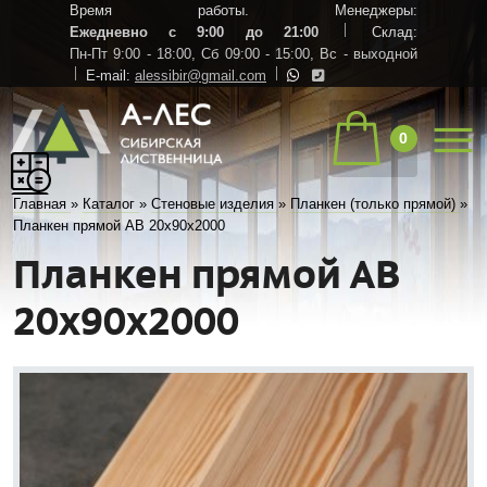
Время работы. Менеджеры:
Ежедневно с 9:00 до 21:00
Склад:
Пн-Пт 9:00 - 18:00,
Сб 09:00 - 15:00,
Вс - выходной
E-mail:
alessibir@gmail.com
0
Главная
»
Каталог
»
Стеновые изделия
»
Планкен (только прямой)
»
Планкен прямой АВ 20х90х2000
Планкен прямой АВ
20х90х2000