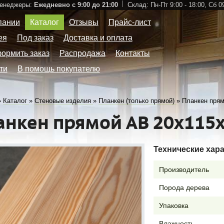
Менеджеры:
Ежедневно с 9:00 до 21:00
Склад:
Пн-Пт 9:00 - 18:00,
Сб 09
пании
Каталог
Отзывы
Прайс-лист
ея
Под заказ
Доставка и оплата
формить заказ
Распродажа
Контакты
ти
В помощь покупателю
»
Каталог
»
Стеновые изделия
»
Планкен (только прямой)
»
Планкен прям
анкен прямой АВ 20х115
Технические хар
Производитель
Порода дерева
Упаковка
Влажность