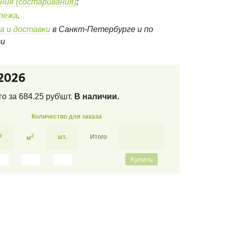
ния (состаривания)
;
епежа
.
а и доставки
в Санкт-Петербурге и по
ти
2026
его за
684.25
руб\шт.
В наличии.
Количество для заказа
3
2
шт.
Итого
м
Купить