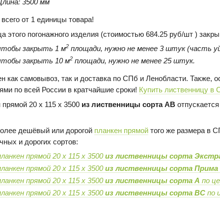
Длина: 3500 мм
 всего от 1 единицы товара!
ца этого погонажного изделия (стоимостью 684.25 руб/шт ) закр
2
чтобы закрыть 1 м
площади, нужно не менее 3 штук (часть уй
2
чтобы закрыть 10 м
площади, нужно не менее 25 штук.
н как самовывоз, так и доставка по СПб и Ленобласти. Также,
ями по всей России в кратчайшие сроки!
Купить лиственницу в 
 прямой 20 х 115 х 3500
из лиственницы сорта AB
отпускается 
олее дешёвый или дорогой
планкен прямой
того же размера в С
чных и дорогих сортов:
планкен прямой 20 х 115 х 3500
из лиственницы сорта Экстр
планкен прямой 20 х 115 х 3500
из лиственницы сорта Прима
планкен прямой 20 х 115 х 3500
из лиственницы сорта А
по це
планкен прямой 20 х 115 х 3500
из лиственницы сорта BC
по ц