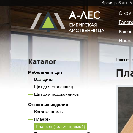
Время работы. 
О ком
Галер
Как о
Новос
Каталог
Главная
Пл
Мебельный щит
Все щиты
Щит для столешниц
Щит для подоконников
Стеновые изделия
Вагонка штиль
Планкен
Планкен (только прямой)