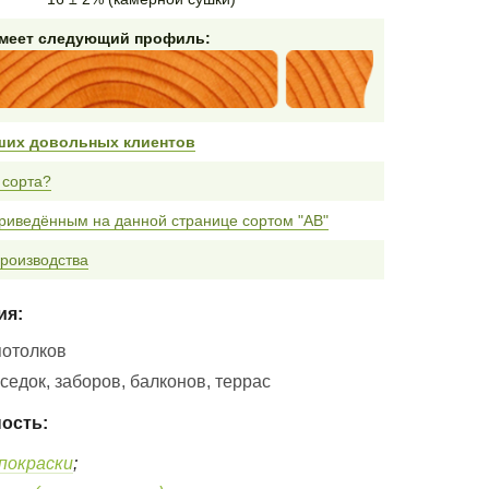
имеет следующий профиль:
ших довольных клиентов
 сорта?
риведённым на данной странице сортом "AB"
роизводства
ия:
потолков
едок, заборов, балконов, террас
ость:
покраски
;