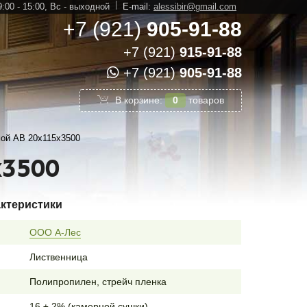
:00 - 15:00,
Вс - выходной
E-mail:
alessibir@gmail.com
+7 (921)
905-91-88
+7 (921)
915-91-88
+7 (921)
905-91-88
В корзине:
0
товаров
ой АВ 20х115х3500
х3500
актеристики
ООО А-Лес
Лиственница
Полипропилен, стрейч пленка
16 ± 2% (камерной сушки)