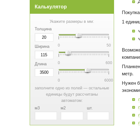
Калькулятор
Покупка
1 едини
Укажите размеры в мм:
Толщина
0
50
Ширина
Возможе
компани
0
600
Длина
Планкен
метр.
0
6000
Нужен б
заполните одно из полей — остальные
экономи
единицы будут рассчитаны
автоматом:
м3
м2
шт.