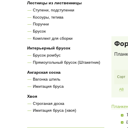
Лестницы из лиственницы
Ступени, подступенки
Косоуры, тетива
Поручни
Брусок
Комплект для сборки
Фор
Интерьерный брусок
Планке
Брусок ромбус
Прямоугольный брусок (Штакетник)
Ангарская сосна
Сорт
Вагонка штиль
Имитация бруса
AB
Хвоя
Строганая доска
Планкен
Имитация бруса (хвоя)