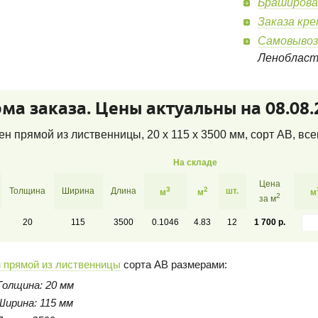
Браширова
Заказа кр
Самовывоз
Леноблас
ма заказа. Цены актуальны на 08.08.
н прямой из лиственницы, 20 x 115 x 3500 мм, сорт AB
, вс
На складе
Цена
3
2
Толщина
Ширина
Длина
шт.
м
м
м
2
за м
20
115
3500
0.1046
4.83
12
1 700 р.
 прямой из лиственницы
сорта AB размерами:
Толщина: 20 мм
Ширина: 115 мм