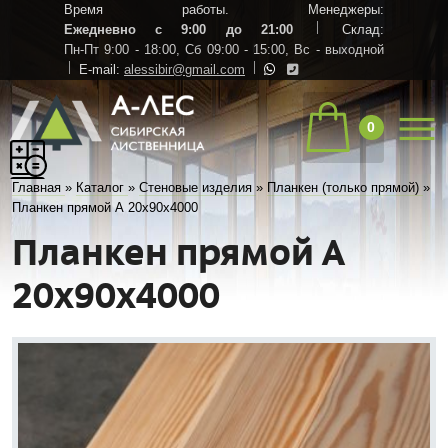
Время работы. Менеджеры:
Ежедневно с 9:00 до 21:00
Склад:
Пн-Пт 9:00 - 18:00,
Сб 09:00 - 15:00,
Вс - выходной
E-mail:
alessibir@gmail.com
0
Главная
»
Каталог
»
Стеновые изделия
»
Планкен (только прямой)
»
Планкен прямой А 20х90х4000
Планкен прямой А
20х90х4000