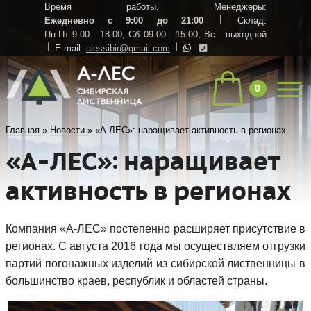
Время работы. Менеджеры:
Ежедневно с 9:00 до 21:00
Склад:
Пн-Пт 9:00 - 18:00,
Сб 09:00 - 15:00,
Вс - выходной
E-mail:
alessibir@gmail.com
0
Главная
»
Новости
»
«А-ЛЕС»: наращивает активность в регионах
«А-ЛЕС»: наращивает
активность в регионах
Компания «А-ЛЕС» постепенно расширяет присутствие в
регионах. С августа 2016 года мы осуществляем отгрузки
партий погонажных изделий из сибирской лиственницы в
большинство краев, республик и областей страны.